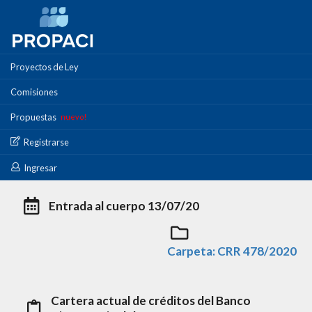
Proyectos de Ley
Comisiones
Cartera actual de créditos del Banco
Propuestas
nuevo!
Hipotecario del Uruguay
Registrarse
Hacienda,
Ingresar
Entrada al cuerpo 13/07/20
Carpeta: CRR 478/2020
Cartera actual de créditos del Banco